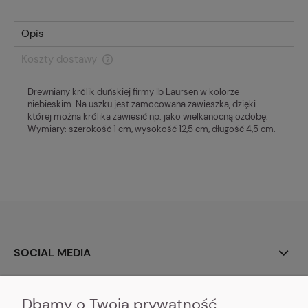
Opis
Koszty dostawy
Cena nie zawiera ewentualnych kosztów płatności
Drewniany królik duńskiej firmy Ib Laursen w kolorze
niebieskim. Na uszku jest zamocowana zawieszka, dzięki
której można królika zawiesić np. jako wielkanocną ozdobę.
Wymiary: szerokość 1 cm, wysokość 12,5 cm, długość 4,5 cm.
SOCIAL MEDIA
O NAS
Dbamy o Twoją prywatność