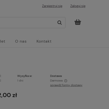
Zarejestruj się
Zaloguj się
let
O nas
Kontakt
:
Wysyłka w:
Dostawa:
ć
1 dni
Darmowa
sprawdź formy dostawy
Cena nie zawiera ewentualnych kosztów
2,00 zł
płatności