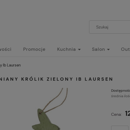
wości
Promocje
Kuchnia
Salon
Out
ny Ib Laursen
IANY KRÓLIK ZIELONY IB LAURSEN
Dostępność
średnia iloś
1
Cena: