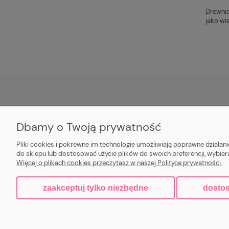
Drewnia
jako wi
SOCIAL MEDIA
O NAS
Dbamy o Twoją prywatność
Facebook
Kilka słów o nas
Pliki cookies i pokrewne im technologie umożliwiają poprawne działa
Instagram
Kontakt
do sklepu lub dostosować użycie plików do swoich preferencji, wybier
Więcej o plikach cookies przeczytasz w naszej Polityce prywatności.
zaakceptuj tylko niezbędne
dostos