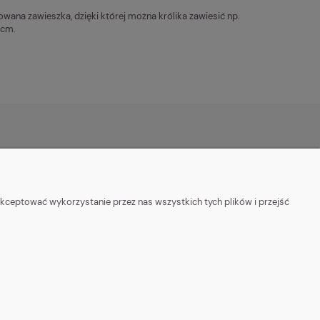
owana zawieszka, dzięki której można królika zawiesić np.
 cm.
PŁATNOŚĆ
POMOC I INFORMACJE
stawy
Polityka Prywatności
kceptować wykorzystanie przez nas wszystkich tych plików i przejść
Regulamin