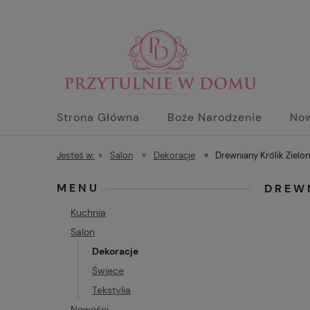
Strona Główna
Boże Narodzenie
No
Jesteś w:
»
Salon
»
Dekoracje
»
Drewniany Królik Zielo
MENU
DREWN
Kuchnia
Salon
Dekoracje
Świece
Tekstylia
Nowości