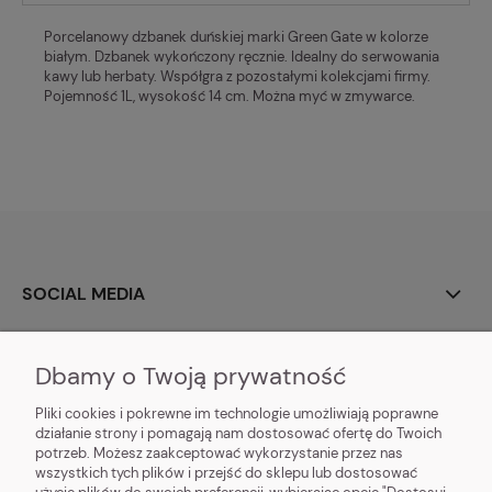
Porcelanowy dzbanek duńskiej marki Green Gate w kolorze
białym. Dzbanek wykończony ręcznie. Idealny do serwowania
kawy lub herbaty. Współgra z pozostałymi kolekcjami firmy.
Pojemność 1L, wysokość 14 cm. Można myć w zmywarce.
SOCIAL MEDIA
O NAS
Dbamy o Twoją prywatność
MOJE KONTO
Pliki cookies i pokrewne im technologie umożliwiają poprawne
działanie strony i pomagają nam dostosować ofertę do Twoich
DOSTAWA I PŁATNOŚĆ
potrzeb. Możesz zaakceptować wykorzystanie przez nas
wszystkich tych plików i przejść do sklepu lub dostosować