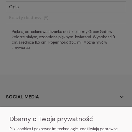
Opis
Koszty dostawy
Cena nie zawiera ewentualnych kosztów płatności
Piękna, porcelanowa filiżanka duńskiej firmy Green Gate w
kolorze białym, ozdobiona pięknymi kwiatami. Wysokość 9
cm, średnica 11,5 cm. Pojemność 350 ml. Można myć w
zmywarce.
SOCIAL MEDIA
O NAS
Dbamy o Twoją prywatność
MOJE KONTO
Pliki cookies i pokrewne im technologie umożliwiają poprawne