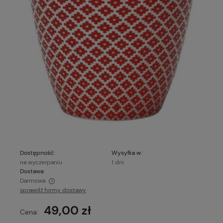
Dostępność:
Wysyłka w:
na wyczerpaniu
1 dni
Dostawa:
Darmowa
sprawdź formy dostawy
Cena nie zawiera ewentualnych kosztów płatności
49,00 zł
Cena: