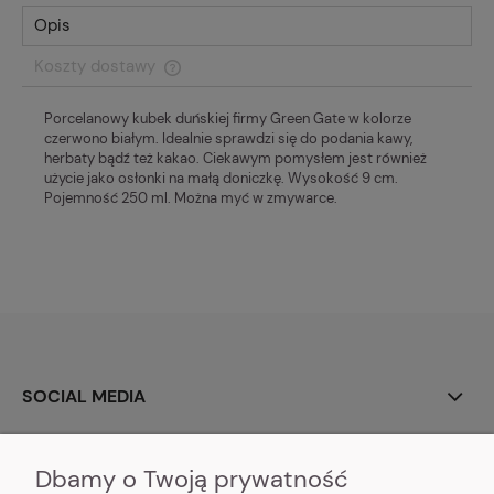
Opis
Koszty dostawy
Cena nie zawiera ewentualnych kosztów płatności
Porcelanowy kubek duńskiej firmy Green Gate w kolorze
czerwono białym. Idealnie sprawdzi się do podania kawy,
herbaty bądź też kakao. Ciekawym pomysłem jest również
użycie jako osłonki na małą doniczkę. Wysokość 9 cm.
Pojemność 250 ml. Można myć w zmywarce.
SOCIAL MEDIA
O NAS
Dbamy o Twoją prywatność