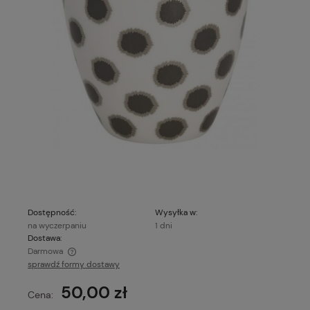
Dostępność:
Wysyłka w:
na wyczerpaniu
1 dni
Dostawa:
Darmowa
sprawdź formy dostawy
Cena nie zawiera ewentualnych kosztów płatności
50,00 zł
Cena: