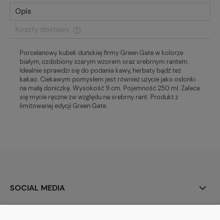
Opis
Koszty dostawy
Cena nie zawiera ewentualnych kosztów płatności
Porcelanowy kubek duńskiej firmy Green Gate w kolorze
białym, ozdobiony szarym wzorem oraz srebrnym rantem.
Idealnie sprawdzi się do podania kawy, herbaty bądź też
kakao. Ciekawym pomysłem jest również użycie jako osłonki
na małą doniczkę. Wysokość 9 cm. Pojemność 250 ml. Zaleca
się mycie ręczne zw względu na srebrny rant. Produkt z
limitowanej edycji Green Gate.
SOCIAL MEDIA
O NAS