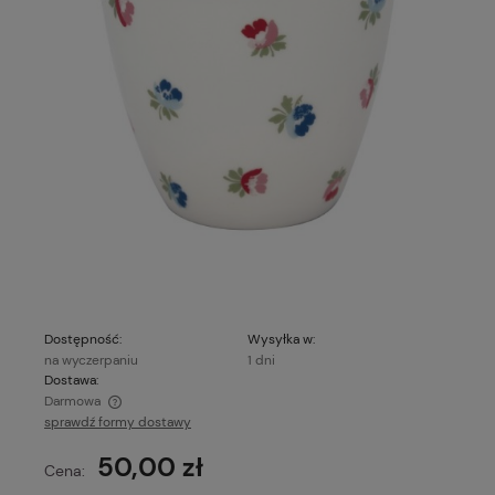
Dostępność:
Wysyłka w:
na wyczerpaniu
1 dni
Dostawa:
Darmowa
sprawdź formy dostawy
Cena nie zawiera ewentualnych kosztów płatności
50,00 zł
Cena: