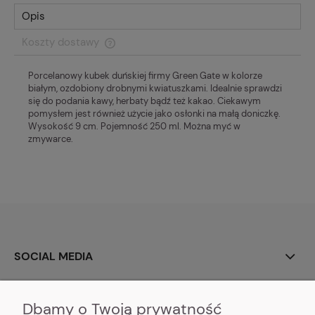
Opis
Koszty dostawy
Cena nie zawiera ewentualnych kosztów płatności
Porcelanowy kubek duńskiej firmy Green Gate w kolorze
białym, ozdobiony drobnymi kwiatuszkami. Idealnie sprawdzi
się do podania kawy, herbaty bądź też kakao. Ciekawym
pomysłem jest również użycie jako osłonki na małą doniczkę.
Wysokość 9 cm. Pojemność 250 ml. Można myć w
zmywarce.
SOCIAL MEDIA
O NAS
Dbamy o Twoją prywatność