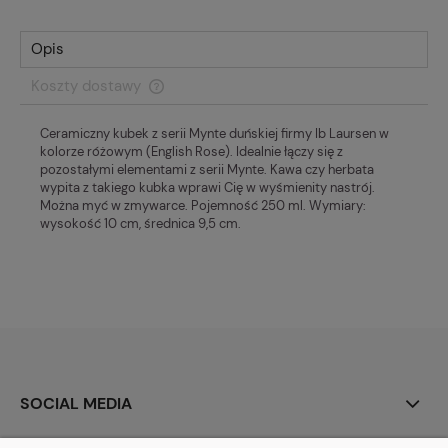
Opis
Koszty dostawy
Cena nie zawiera ewentualnych kosztów płatności
Ceramiczny kubek z serii Mynte duńskiej firmy Ib Laursen w
kolorze różowym (English Rose). Idealnie łączy się z
pozostałymi elementami z serii Mynte. Kawa czy herbata
wypita z takiego kubka wprawi Cię w wyśmienity nastrój.
Można myć w zmywarce. Pojemność 250 ml. Wymiary:
wysokość 10 cm, średnica 9,5 cm.
SOCIAL MEDIA