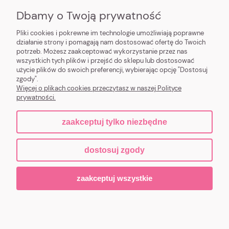
O NAS
Dbamy o Twoją prywatność
MOJE KONTO
Pliki cookies i pokrewne im technologie umożliwiają poprawne
działanie strony i pomagają nam dostosować ofertę do Twoich
potrzeb. Możesz zaakceptować wykorzystanie przez nas
DOSTAWA I PŁATNOŚĆ
wszystkich tych plików i przejść do sklepu lub dostosować
użycie plików do swoich preferencji, wybierając opcję "Dostosuj
POMOC I INFORMACJE
zgody".
Więcej o plikach cookies przeczytasz w naszej Polityce
prywatności.
zaakceptuj tylko niezbędne
pokaż pełną wersję strony
dostosuj zgody
Sklep internetowy Shoper.pl
zaakceptuj wszystkie