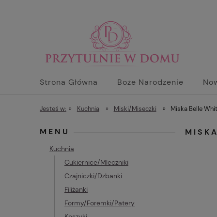
Strona Główna
Boże Narodzenie
No
Jesteś w:
»
Kuchnia
»
Miski/Miseczki
»
Miska Belle Whi
MENU
MISKA
Kuchnia
Cukiernice/Mleczniki
Czajniczki/Dzbanki
Filiżanki
Formy/Foremki/Patery
Koszyki