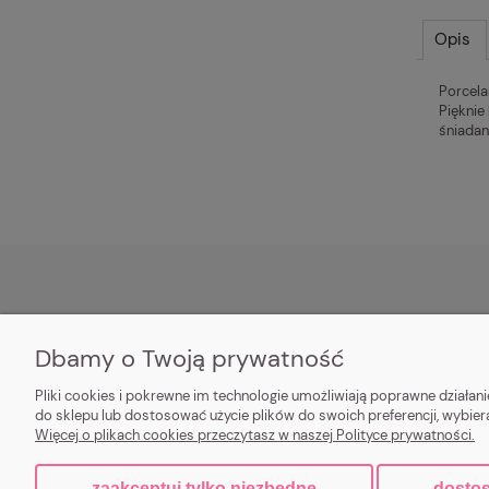
Opis
Porcela
Pięknie
śniadan
SOCIAL MEDIA
O NAS
Dbamy o Twoją prywatność
Facebook
Kilka słów o nas
Pliki cookies i pokrewne im technologie umożliwiają poprawne działa
Instagram
Kontakt
do sklepu lub dostosować użycie plików do swoich preferencji, wybier
Więcej o plikach cookies przeczytasz w naszej Polityce prywatności.
zaakceptuj tylko niezbędne
dostos