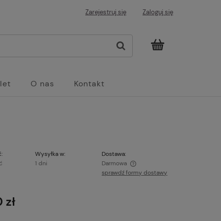
Zarejestruj się
Zaloguj się
let
O nas
Kontakt
:
Wysyłka w:
Dostawa:
ć
1 dni
Darmowa
sprawdź formy dostawy
Cena nie zawiera ewentualnych kosztów
płatności
 zł