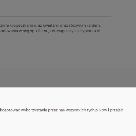
czymi kropeczkami oraz kwiatami oraz różowym rantem.
podawania w niej np. dżemu, ketchupu czy szczypiorku di
PŁATNOŚĆ
POMOC I INFORMACJE
stawy
Polityka Prywatności
kceptować wykorzystanie przez nas wszystkich tych plików i przejść
Regulamin