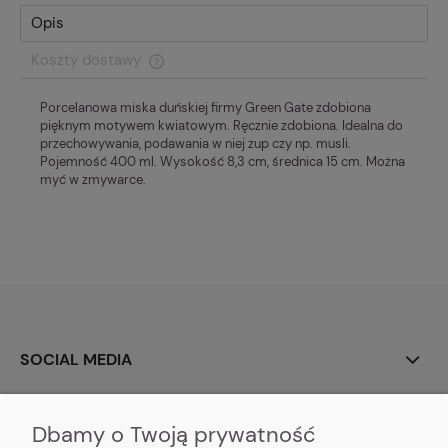
Opis
Koszty dostawy
Cena nie zawiera ewentualnych kosztów płatności
Porcelanowa miska duńskiej firmy Green Gate zdobiona
pięknym motywem kwiatowym. Ręcznie zdobiona. Idealna do
przechowywania, podawania w niej zup czy np. musli.
Pojemność 400 ml. Wysokość 8,3 cm, średnica 15 cm. Można
myć w zmywarce.
SOCIAL MEDIA
O NAS
Dbamy o Twoją prywatność