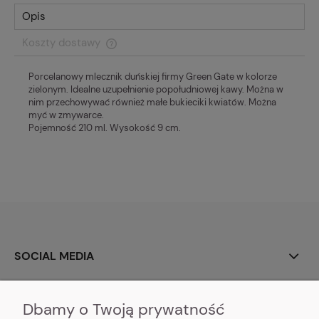
Opis
Koszty dostawy
Cena nie zawiera ewentualnych kosztów płatności
Porcelanowy mlecznik duńskiej firmy Green Gate w kolorze
zielonym. Idealne uzupełnienie popołudniowej kawy. Można w
nim przechowywać również małe bukieciki kwiatów. Można
myć w zmywarce.
Pojemność 210 ml. Wysokość 9 cm.
SOCIAL MEDIA
O NAS
Dbamy o Twoją prywatność