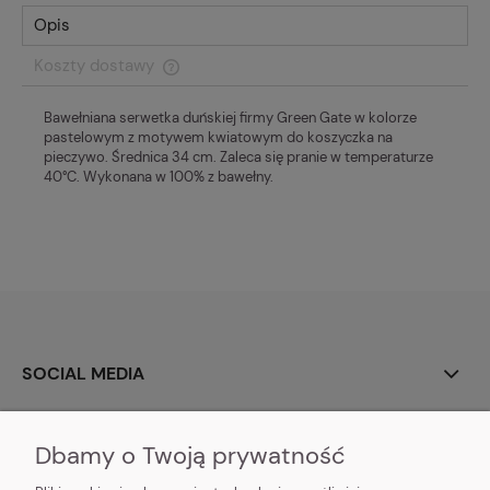
Opis
Koszty dostawy
Cena nie zawiera ewentualnych kosztów płatności
Bawełniana serwetka duńskiej firmy Green Gate w kolorze
pastelowym z motywem kwiatowym do koszyczka na
pieczywo. Średnica 34 cm. Zaleca się pranie w temperaturze
40°C. Wykonana w 100% z bawełny.
SOCIAL MEDIA
O NAS
Dbamy o Twoją prywatność
MOJE KONTO