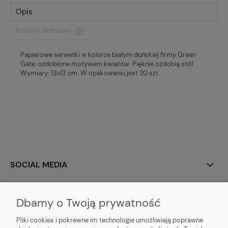
Opis
Koszty dostawy
Cena nie zawiera ewentualnych kosztów płatności
Papierowe serwetki w kolorze białym duńskiej firmy Green
Gate, ozdobione motywem kwiatów. Pięknie ozdobią stół.
Wymiary: 13x13 cm. W opakowaniu jest 20 szt.
SOCIAL MEDIA
O NAS
Dbamy o Twoją prywatność
MOJE KONTO
Pliki cookies i pokrewne im technologie umożliwiają poprawne