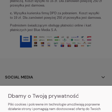
płatniczą. Koszt wysyłki to 16 zł. Dla zamówień powyżej 250 zł
przesyłka jest darmowa.
c.
Wysyłka kurierska firmą DPD za pobraniem. Koszt wysyłki
to 19 zł. Dla zamówień powyżej 250 zł przesyłka jest darmowa.
Podmiotem świadczącym obsługę płatności online i kart
płatniczych jest Blue Media S.A.
SOCIAL MEDIA
O NAS
Dbamy o Twoją prywatność
MOJE KONTO
Pliki cookies i pokrewne im technologie umożliwiają poprawne
działanie strony i pomagają nam dostosować ofertę do Twoich