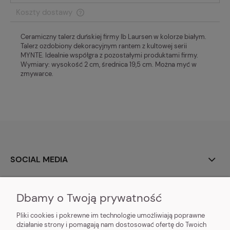
Koszty dostawy
Cena nie zawiera ewentualnych kosztów płatności
Ceramiczny talerz duńskiej firmy Ib Laursen w kolorze białym.
Talerz ozdobiony dekoracyjnym rantem z kultowej serii
MYNTE. Idealnie współgra z pozostałymi produktami firmy.
Wymiary: wysokość 2 cm, średnica 19,5 cm. Można myć w
zmywarce.
SOCIAL MEDIA
O NAS
Dbamy o Twoją prywatność
MOJE KONTO
Pliki cookies i pokrewne im technologie umożliwiają poprawne
działanie strony i pomagają nam dostosować ofertę do Twoich