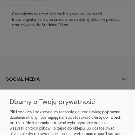
Cena nie zawiera ewentualnych kosztów płatności
Ceramiczny talerz w kolorze białym duńskiej marki
Bloomingville. Talerz na środku ma ozdobny dekor w postaci
czarnej gwiazdy. Średnica 20 cm.
SOCIAL MEDIA
O NAS
Dbamy o Twoją prywatność
MOJE KONTO
Pliki cookies i pokrewne im technologie umożliwiają poprawne
działanie strony i pomagają nam dostosować ofertę do Twoich
potrzeb. Możesz zaakceptować wykorzystanie przez nas
DOSTAWA I PŁATNOŚĆ
wszystkich tych plików i przejść do sklepu lub dostosować
użycie plików do swoich preferencji, wybierając opcję "Dostosuj