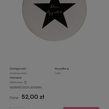
Dostępność:
Wysyłka w:
średnia ilość
1 dni
Dostawa:
Darmowa
sprawdź formy dostawy
Cena nie zawiera ewentualnych kosztów płatności
52,00 zł
Cena: