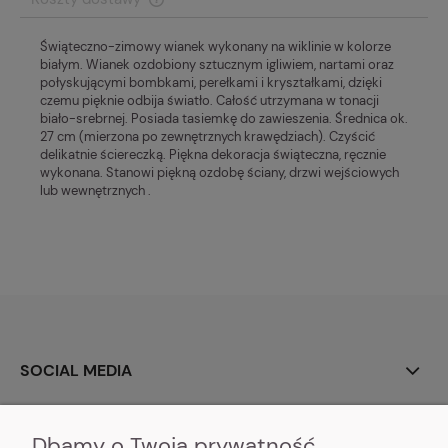
Cena nie zawiera ewentualnych kosztów płatności
Świąteczno-zimowy wianek wykonany na wiklinie w kolorze
białym. Wianek ozdobiony sztucznym igliwiem, nartami oraz
połyskującymi bombkami, perełkami i kryształkami, dzięki
czemu pięknie odbija światło. Całość utrzymana w tonacji
biało-srebrnej. Posiada tasiemkę do zawieszenia. Średnica ok.
27 cm (mierzona po zewnętrznych krawędziach). Czyścić
delikatnie ściereczką. Piękna dekoracja świąteczna, ręcznie
wykonana. Stanowi piękną ozdobę ściany, drzwi wejściowych
lub wewnętrznych .
SOCIAL MEDIA
O NAS
Dbamy o Twoją prywatność