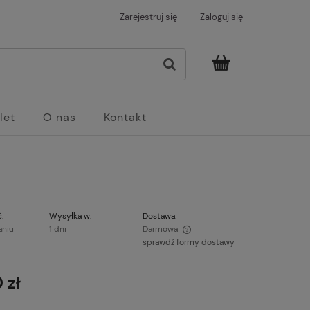
Zarejestruj się
Zaloguj się
let
O nas
Kontakt
:
Wysyłka w:
Dostawa:
aniu
1 dni
Darmowa
sprawdź formy dostawy
Cena nie zawiera ewentualnych kosztów
płatności
 zł