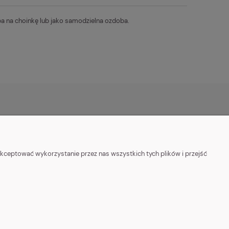
ba na choinkę lub jako samodzielna ozdoba.
PŁATNOŚĆ
POMOC I INFORMACJE
stawy
Polityka Prywatności
kceptować wykorzystanie przez nas wszystkich tych plików i przejść
Regulamin