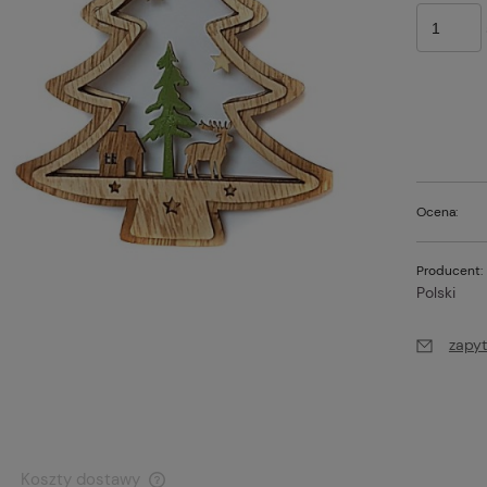
Ocena:
Producent:
Polski
zapyt
Koszty dostawy