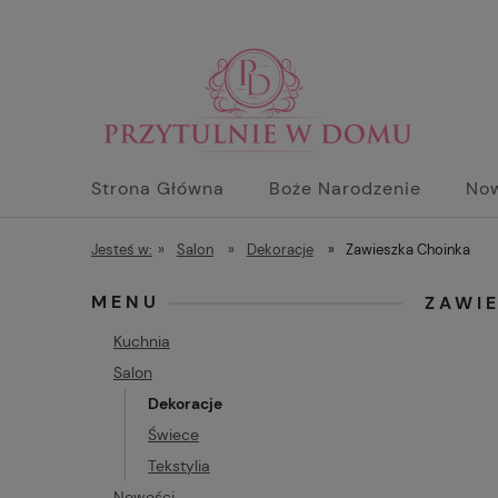
Strona Główna
Boże Narodzenie
No
Jesteś w:
»
Salon
»
Dekoracje
»
Zawieszka Choinka
MENU
ZAWI
Kuchnia
Salon
Dekoracje
Świece
Tekstylia
Nowości