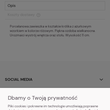
Opis
Koszty dostawy
Cena nie zawiera ewentualnych kosztów płatności
Porcelanowa zawieszka w kształcie królika z ażurkowym
wzorkiem w kolorze różowym. Piękna ozdoba wielkanocna.
Urozmaici wystrój wnętrza oraz stołu. Wysokość 11 cm.
SOCIAL MEDIA
O NAS
Dbamy o Twoją prywatność
MOJE KONTO
Pliki cookies i pokrewne im technologie umożliwiają poprawne