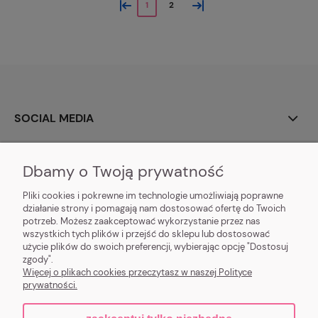
«
»
1
2
SOCIAL MEDIA
O NAS
Dbamy o Twoją prywatność
MOJE KONTO
Pliki cookies i pokrewne im technologie umożliwiają poprawne
działanie strony i pomagają nam dostosować ofertę do Twoich
potrzeb. Możesz zaakceptować wykorzystanie przez nas
DOSTAWA I PŁATNOŚĆ
wszystkich tych plików i przejść do sklepu lub dostosować
użycie plików do swoich preferencji, wybierając opcję "Dostosuj
POMOC I INFORMACJE
zgody".
Więcej o plikach cookies przeczytasz w naszej Polityce
prywatności.