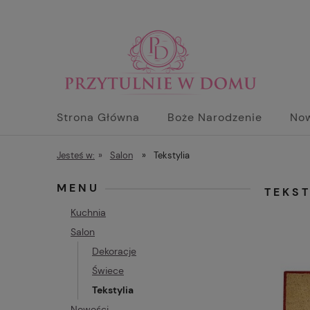
Strona Główna
Boże Narodzenie
No
Jesteś w:
»
Salon
»
Tekstylia
MENU
TEKST
Kuchnia
Salon
Dekoracje
Świece
Tekstylia
Nowości