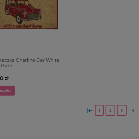
raczka Charline Car White
 Gate
0 zł
oszyka
«
1
2
3
4