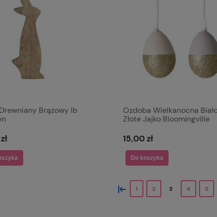
 Drewniany Brązowy Ib
Ozdoba Wielkanocna Biał
en
Złote Jajko Bloomingville
zł
15,00 zł
oszyka
Do koszyka
«
1
2
3
4
5