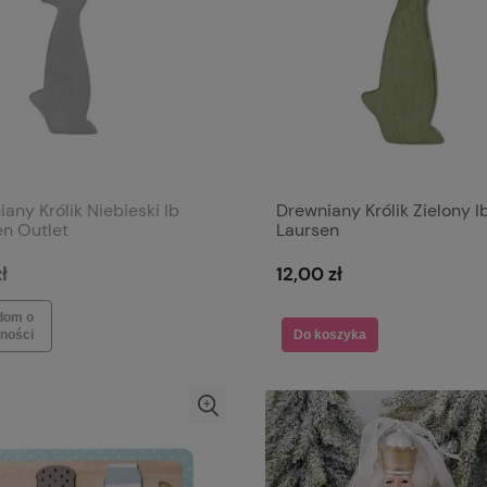
any Królik Niebieski Ib
Drewniany Królik Zielony I
en Outlet
Laursen
ł
12,00 zł
dom o
ności
Do koszyka