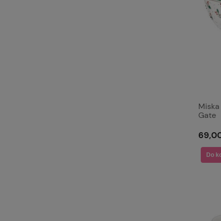
Miska
Gate
69,00
Do k