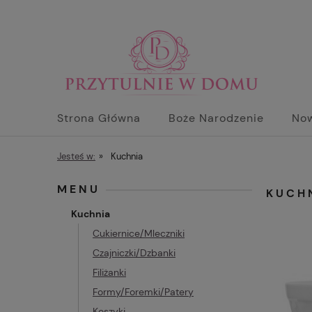
Strona Główna
Boże Narodzenie
No
Jesteś w:
»
Kuchnia
MENU
KUCH
Kuchnia
Cukiernice/Mleczniki
Czajniczki/Dzbanki
Filiżanki
Formy/Foremki/Patery
Koszyki