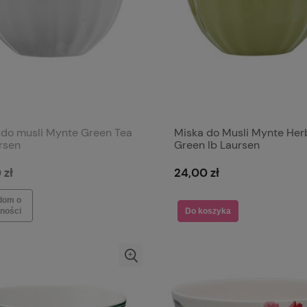
 do musli Mynte Green Tea
Miska do Musli Mynte Her
rsen
Green Ib Laursen
 zł
24,00 zł
dom o
ności
Do koszyka