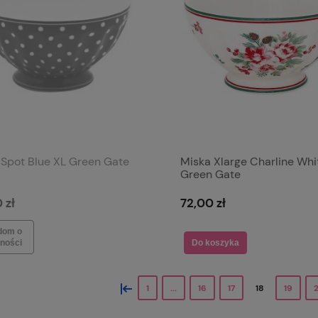
 Spot Blue XL Green Gate
Miska Xlarge Charline Whi
Green Gate
 zł
72,00 zł
dom o
ności
Do koszyka
«
1
...
16
17
18
19