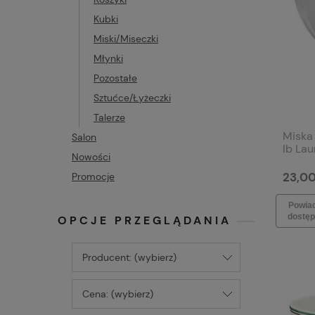
Kubki
Miski/Miseczki
Młynki
Pozostałe
Sztućce/Łyżeczki
Talerze
Miska
Salon
Ib Lau
Nowości
23,00
Promocje
Powia
dostęp
OPCJE PRZEGLĄDANIA
Producent: (wybierz)
Cena: (wybierz)