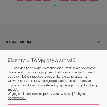
»
SOCIAL MEDIA
O NAS
Dbamy o Twoją prywatność
MOJE KONTO
Pliki cookies i pokrewne im technologie umożliwiają poprawne
działanie strony i pomagają nam dostosować ofertę do Twoich
potrzeb. Możesz zaakceptować wykorzystanie przez nas
DOSTAWA I PŁATNOŚĆ
wszystkich tych plików i przejść do sklepu lub dostosować
użycie plików do swoich preferencji, wybierając opcję "Dostosuj
POMOC I INFORMACJE
zgody".
Więcej o plikach cookies przeczytasz w naszej Polityce
prywatności.