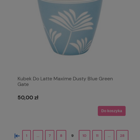
Kubek Do Latte Maxime Dusty Blue Green
Gate
50,00 zł
Do koszyka
«
1
...
7
8
9
10
11
...
28