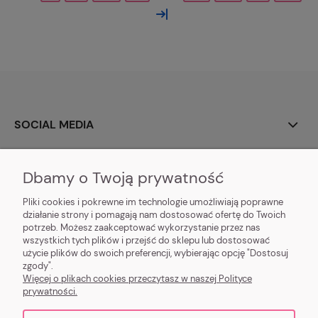
»
SOCIAL MEDIA
O NAS
Dbamy o Twoją prywatność
MOJE KONTO
Pliki cookies i pokrewne im technologie umożliwiają poprawne
działanie strony i pomagają nam dostosować ofertę do Twoich
potrzeb. Możesz zaakceptować wykorzystanie przez nas
DOSTAWA I PŁATNOŚĆ
wszystkich tych plików i przejść do sklepu lub dostosować
użycie plików do swoich preferencji, wybierając opcję "Dostosuj
POMOC I INFORMACJE
zgody".
Więcej o plikach cookies przeczytasz w naszej Polityce
prywatności.